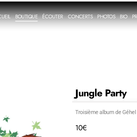
UEIL
BOUTIQUE
ÉCOUTER
CONCERTS
PHOTOS
BIO
P
Jungle Party
Troisième album de Géhel
10
€